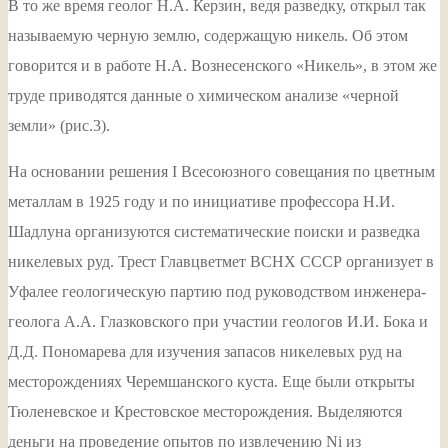
В то же время геолог Н.А. Керзин, ведя разведку, открыл так
называемую черную землю, содержащую никель. Об этом
говорится и в работе Н.А. Вознесенского «Никель», в этом же
труде приводятся данные о химическом анализе «черной
земли» (рис.3).
На основании решения I Всесоюзного совещания по цветным
металлам в 1925 году и по инициативе профессора Н.И.
Шадлуна организуются систематические поиски и разведка
никелевых руд. Трест Главцветмет ВСНХ СССР организует в
Уфалее геологическую партию под руководством инженера-
геолога А.А. Глазковского при участии геологов И.И. Бока и
Д.Д. Пономарева для изучения запасов никелевых руд на
месторождениях Черемшанского куста. Еще были открыты
Тюленевское и Крестовское месторождения. Выделяются
деньги на проведение опытов по извлечению Ni из