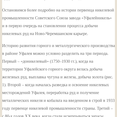
Остановимся более подробно на истории первенца никелевой
промышленности Советского Союза завода «Уфалейникель»
и в первую очередь на становлении процесса добычи
никелевых руд на Ново-Черемшанском карьере.
Историю развития горного и металлургического производства
в районе Уфалея можно условно разделить на три периода.
Первый – «доникелевый» (1750–1930 гг.), когда на
территории Уфалейского горного округа велась добыча
железных руд, выплавка чугуна и железа, добыча золота (рис.
1). Второй – когда началась разведка и освоение никелевых
месторождений Уфалея, переработка руд и получение
металлических никеля и кобальта на введенном в строй в 1933
году первенце никелевой промышленности страны. Третий –
с 80-х годов XX века, когда стали исчерпываться запасы