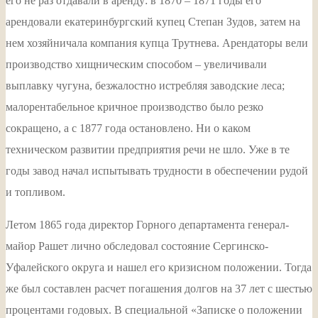
его не раз отдавали в аренду: в 1870 – 1871 годы его
арендовали екатеринбургский купец Степан Зудов, затем на
нем хозяйничала компания купца Трутнева. Арендаторы вели
производство хищническим способом – увеличивали
выплавку чугуна, безжалостно истребляя заводские леса;
малорентабельное кричное производство было резко
сокращено, а с 1877 года остановлено. Ни о каком
техническом развитии предприятия речи не шло. Уже в те
годы завод начал испытывать трудности в обеспечении рудой
и топливом.
Летом 1865 года директор Горного департамента генерал-
майор Рашет лично обследовал состояние Сергинско-
Уфалейского округа и нашел его кризисном положении. Тогда
же был составлен расчет погашения долгов на 37 лет с шестью
процентами годовых. В специальной «Записке о положении