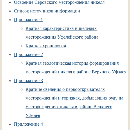
Освоение Серовского месторождения никеля
Список источников информации
Приложение 1
Краткая характеристика никелевых
месторождения Уфалейского района
Краткая хронология
Приложение 2
Краткая геологическая история формирования
месторождений никеля в районе Верхнего Уфалея
Приложение 3
Краткие сведения о первооткрывателях
месторождений и горняках, добывавших руду на
месторождениях никеля в районе Верхнего
Уфалея
Приложение 4