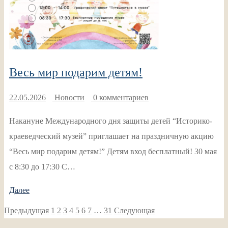
Весь мир подарим детям!
22.05.2026
Новости
0 комментариев
Накануне Международного дня защиты детей “Историко-
краеведческий музей” приглашает на праздничную акцию
“Весь мир подарим детям!” Детям вход бесплатный! 30 мая
с 8:30 до 17:30 С…
Далее
Пагинация
Предыдущая
1
2
3
4
5
6
7
…
31
Следующая
записей