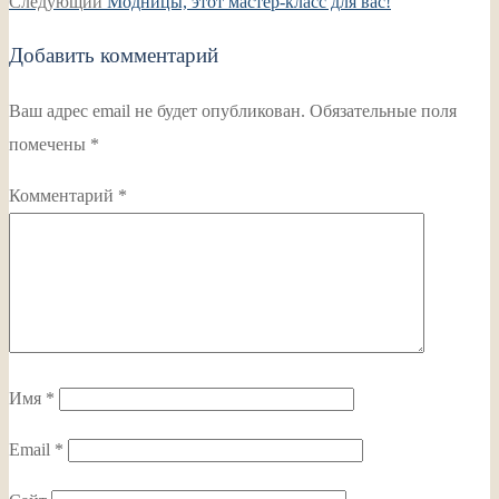
по
Следующая
запись:
Следующий
Модницы, этот мастер-класс для вас!
записям
запись:
Добавить комментарий
Ваш адрес email не будет опубликован.
Обязательные поля
помечены
*
Комментарий
*
Имя
*
Email
*