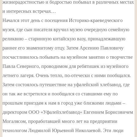
жизнерадостностью и бодростью побывал в различных местах
и интересных встречах…
Начался этот день с посещения Историко-краеведческого
музея, где сын писателя вручил музею очередную семейную
реликвию – старинную китайскую вазу, принадлежавшую
раннее его знаменитому отцу. Затем Арсению Павловичу
посчастливилось побывать на музейном занятии о творчестве
Павла Северного, проводимом для ребятишек из музейного
летнего лагеря. Очень тепло, по-отечески с ними пообщался.
Затем состоялось путешествие на уфалейский хлебзавод, где
он так же встретился и пообщался со ставшими ему по
прошлым приездам к нам в город уже близкими людьми –
директором ООО «Уфалейхлебзавод» Евгением Борисовичем
Могалясом, проработавшей много лет на предприятии
технологом Людмилой Юрьевной Николаевой. Эти люди