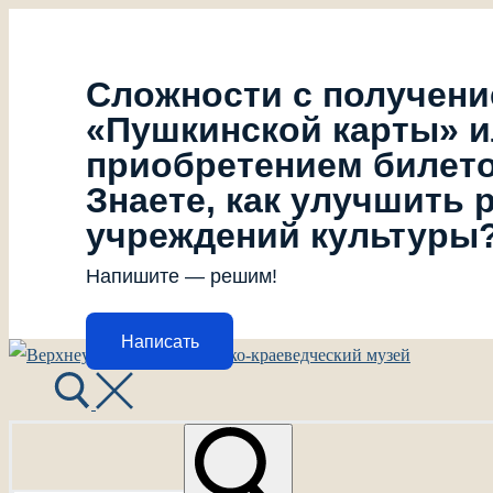
Сложности с получен
«Пушкинской карты» 
приобретением билет
Знаете, как улучшить 
учреждений культуры
Напишите — решим!
Написать
Перейти
Меню
Закрыть
к
содержимому
Найти: