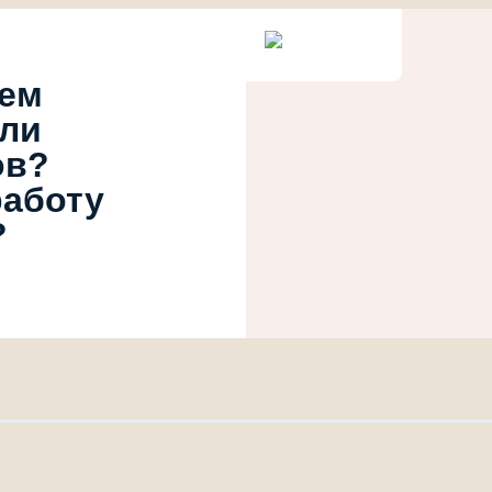
ием
или
ов?
работу
?