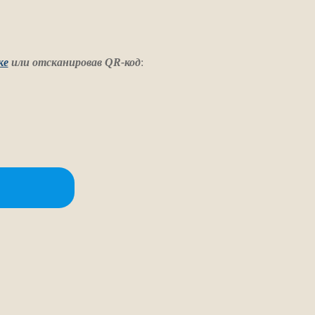
ке
или отсканировав QR-код
: