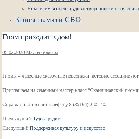
Независимая оценка удовлетворенности населения к
Книга памяти СВО
Гном приходит в дом!
05.02.2020
Мастер-классы
Гномы – чудесные сказочные персонажи, которые ассоциируют
Приглашаем на семейный мастер-класс “Скандинавский гномик” в
Справки и запись по телефону 8 (35164) 2-05-40.
Навигация
Предыдущая
Предыдущий
Чудеса рядом…
по
Следующая
запись:
Следующий
Поддерживая культуру и искусство
записям
запись: