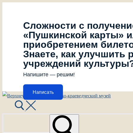
Сложности с получен
«Пушкинской карты» 
приобретением билет
Знаете, как улучшить 
учреждений культуры
Напишите — решим!
Написать
Перейти
Меню
Закрыть
к
содержимому
Найти: