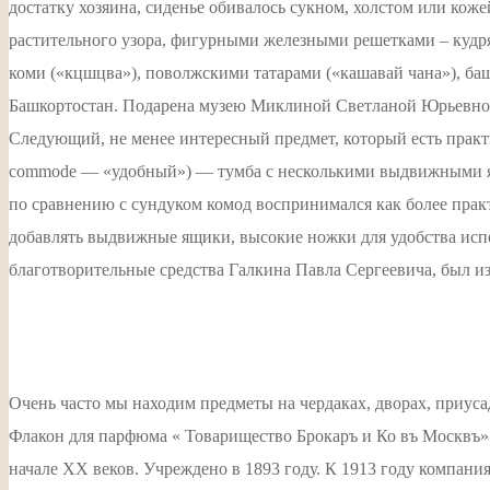
достатку хозяина, сиденье обивалось сукном, холстом или кож
растительного узора, фигурными железными решетками – кудр
коми («кцшцва»), поволжскими татарами («кашавай чана»), ба
Башкортостан. Подарена музею Миклиной Светланой Юрьевно
Следующий, не менее интересный предмет, который есть практи
commode — «удобный») — тумба с несколькими выдвижными ящ
по сравнению с сундуком комод воспринимался как более прак
добавлять выдвижные ящики, высокие ножки для удобства исп
благотворительные средства Галкина Павла Сергеевича, был из
Очень часто мы находим предметы на чердаках, дворах, приуса
Флакон для парфюма « Товарищество Брокаръ и Ко въ Москвъ
начале XX веков. Учреждено в 1893 году. К 1913 году компани