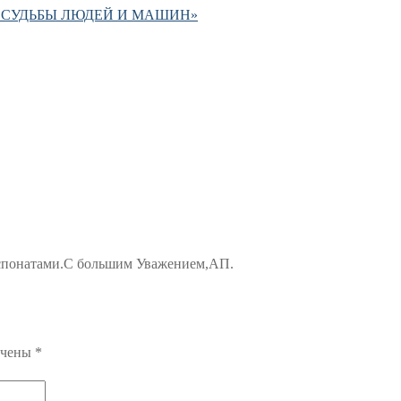
Д. СУДЬБЫ ЛЮДЕЙ И МАШИН»
кспонатами.С большим Уважением,АП.
ечены
*