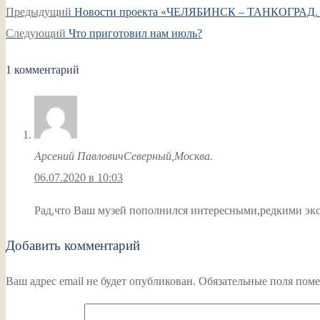
Навигация
Предыдущая
Предыдущий
Новости проекта «ЧЕЛЯБИНСК – ТАНКОГРА
по
Следующая
запись:
Следующий
Что приготовил нам июль?
записям
запись:
1 комментарий
Арсений ПавловичСеверный,Москва.
06.07.2020 в 10:03
Рад,что Ваш музей пополнился интересными,редкими э
Добавить комментарий
Ваш адрес email не будет опубликован.
Обязательные поля пом