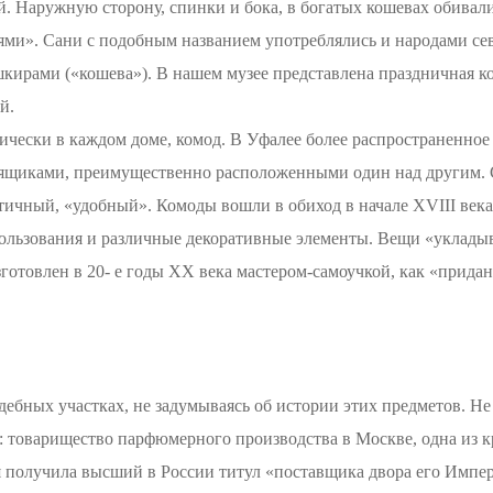
ей. Наружную сторону, спинки и бока, в богатых кошевах обива
ями». Сани с подобным названием употреблялись и народами се
шкирами («кошева»). В нашем музее представлена праздничная к
й.
чески в каждом доме, комод. В Уфалее более распространенное н
иками, преимущественно расположенными один над другим. Св
тичный, «удобный». Комоды вошли в обиход в начале XVIII века
ользования и различные декоративные элементы. Вещи «укладыв
готовлен в 20- е годы ХХ века мастером-самоучкой, как «придан
дебных участках, не задумываясь об истории этих предметов. Н
»: товарищество парфюмерного производства в Москве, одна и
я получила высший в России титул «поставщика двора его Импер