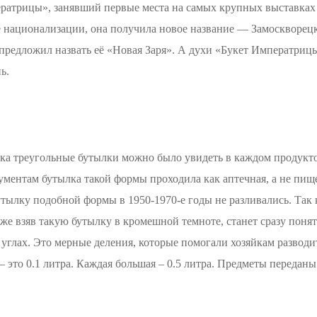
трицы», занявший первые места на самых крупных выставках з
осле национализации, она получила новое название — Замоскво
е предложил назвать её «Новая Заря». А духи «Букет Императри
ь.
а треугольные бутылки можно было увидеть в каждом продуктов
ументам бутылка такой формы проходила как аптечная, а не пищ
утылку подобной формы в 1950-1970-е годы не разливались. Так 
же взяв такую бутылку в кромешной темноте, станет сразу понят
углах. Это мерные деления, которые помогали хозяйкам развод
 – это 0.1 литра. Каждая большая – 0.5 литра. Предметы переда