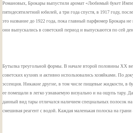
Романовых, Брокары выпустили аромат «Любимый букет Импера
пятидесятилетний юбилей, а три года спустя, в 1917 году, п
это название до 1922 года, пока главный парфюмер Брокара н
они выпускались в советский период и выпускаются по сей ден
Бутылка треугольной формы. В начале второй половины XX век
советских кухнях и активно использовались хозяйками. По док
эссенция. Никакие другие, в том числе пищевые жидкости, в б
ее помещали в легко узнаваемую визуально и на ощупь тару. Да
данный вид тары отличался наличием специальных полосок на 
смешивая реагент с водой. Каждая маленькая полоска на грани