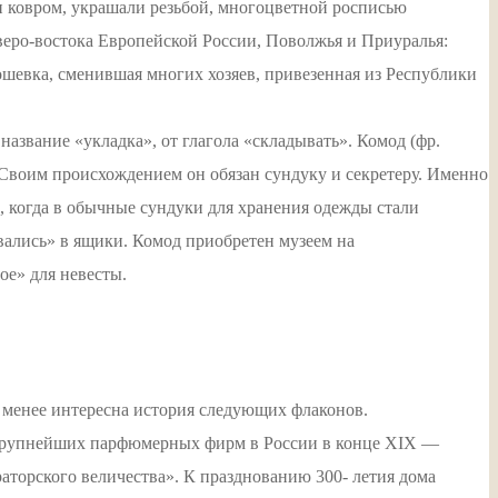
ли ковром, украшали резьбой, многоцветной росписью
веро-востока Европейской России, Поволжья и Приуралья:
ошевка, сменившая многих хозяев, привезенная из Республики
азвание «укладка», от глагола «складывать». Комод (фр.
оим происхождением он обязан сундуку и секретеру. Именно
, когда в обычные сундуки для хранения одежды стали
ались» в ящики. Комод приобретен музеем на
ое» для невесты.
е менее интересна история следующих флаконов.
з крупнейших парфюмерных фирм в России в конце XIX —
аторского величества». К празднованию 300- летия дома