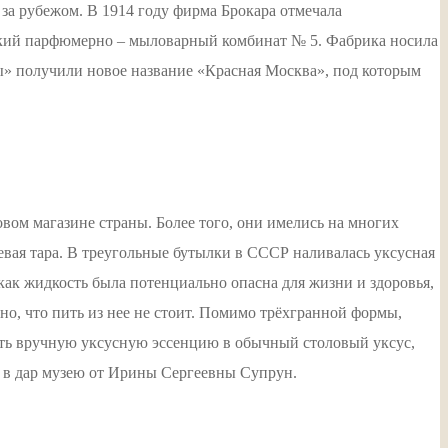
а рубежом. В 1914 году фирма Брокара отмечала
рецкий парфюмерно – мыловарный комбинат № 5. Фабрика носила
цы» получили новое название «Красная Москва», под которым
ом магазине страны. Более того, они имелись на многих
евая тара. В треугольные бутылки в СССР наливалась уксусная
как жидкость была потенциально опасна для жизни и здоровья,
но, что пить из нее не стоит. Помимо трёхгранной формы,
ить вручную уксусную эссенцию в обычный столовый уксус,
ны в дар музею от Ирины Сергеевны Супрун.