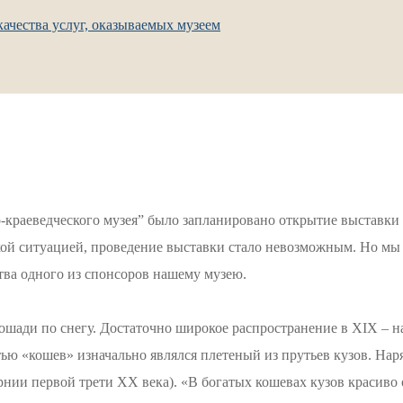
ачества услуг, оказываемых музеем
о-краеведческого музея” было запланировано открытие выставк
ой ситуацией, проведение выставки стало невозможным. Но мы 
тва одного из спонсоров нашему музею.
ошади по снегу. Достаточно широкое распространение в XIX – н
ью «кошев» изначально являлся плетеный из прутьев кузов. Нар
рнии первой трети XX века). «В богатых кошевах кузов красиво 