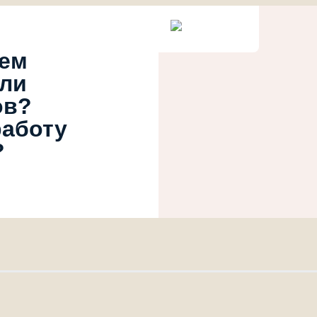
ием
или
ов?
работу
?