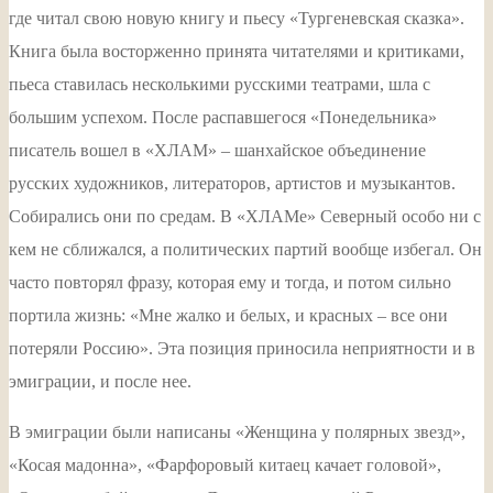
где читал свою новую книгу и пьесу «Тургеневская сказка».
Книга была восторженно принята читателями и критиками,
пьеса ставилась несколькими русскими театрами, шла с
большим успехом. После распавшегося «Понедельника»
писатель вошел в «ХЛАМ» – шанхайское объединение
русских художников, литераторов, артистов и музыкантов.
Собирались они по средам. В «ХЛАМе» Северный особо ни с
кем не сближался, а политических партий вообще избегал. Он
часто повторял фразу, которая ему и тогда, и потом сильно
портила жизнь: «Мне жалко и белых, и красных – все они
потеряли Россию». Эта позиция приносила неприятности и в
эмиграции, и после нее.
В эмиграции были написаны «Женщина у полярных звезд»,
«Косая мадонна», «Фарфоровый китаец качает головой»,