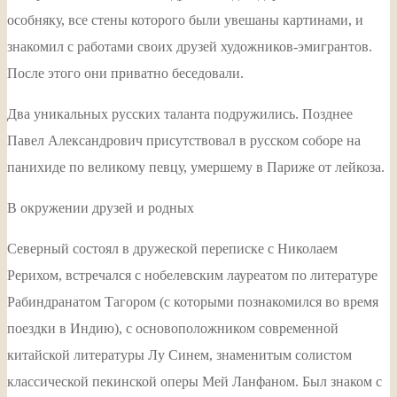
особняку, все стены которого были увешаны картинами, и
знакомил с работами своих друзей художников-эмигрантов.
После этого они приватно беседовали.
Два уникальных русских таланта подружились. Позднее
Павел Александрович присутствовал в русском соборе на
панихиде по великому певцу, умершему в Париже от лейкоза.
В окружении друзей и родных
Северный состоял в дружеской переписке с Николаем
Рерихом, встречался с нобелевским лауреатом по литературе
Рабиндранатом Тагором (с которыми познакомился во время
поездки в Индию), с основоположником современной
китайской литературы Лу Синем, знаменитым солистом
классической пекинской оперы Мей Ланфаном. Был знаком с