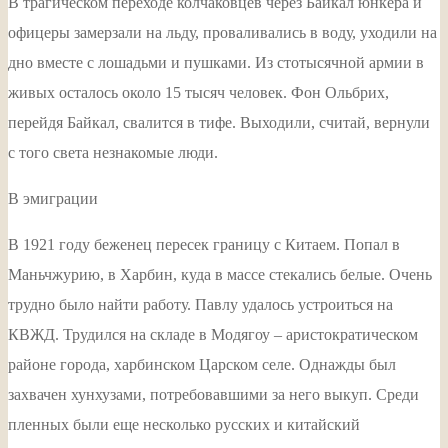
В трагическом переходе колчаковцев через Байкал юнкера и
офицеры замерзали на льду, проваливались в воду, уходили на
дно вместе с лошадьми и пушками. Из стотысячной армии в
живых осталось около 15 тысяч человек. Фон Ольбрих,
перейдя Байкал, свалится в тифе. Выходили, считай, вернули
с того света незнакомые люди.
В эмиграции
В 1921 году беженец пересек границу с Китаем. Попал в
Маньчжурию, в Харбин, куда в массе стекались белые. Очень
трудно было найти работу. Павлу удалось устроиться на
КВЖД. Трудился на складе в Модягоу – аристократическом
районе города, харбинском Царском селе. Однажды был
захвачен хунхузами, потребовавшими за него выкуп. Среди
пленных были еще несколько русских и китайский