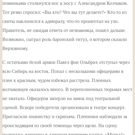
поминками столкнулся нос к носу с Александром Колчаком.
Тот резко спросил: «Вы кто? Что вы тут делаете?» Кто-то из
свиты наклонился к адмиралу, что-то прошептал на ухо.
Правитель, не ожидая ответа от незнакомца, пошел дальше.
Возможно, сыграл роль баронский титул, о котором сказали
Верховному.
С остатками белой армии Павел фон Ольбрих отступал через
всю Сибирь на восток. Попал с несколькими офицерами в
плен к красным, чудом избежал расстрела. Пленных
колчаковцев оказалось много. В переполненных тюрьмах мест
не хватало. Офицеров заперли на замок под театральной
сценой. Вскоре победители организовали в театре концерт.
Пригласили пианистку и скрипача. Пленники наблюдали за
происходящим из своей темницы через щели. На сцену
поднялась женщина в длинном вечернем платье. «Мурку!»,