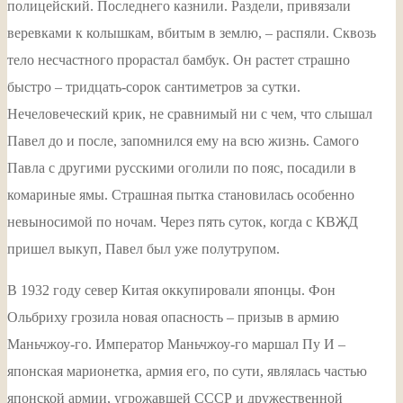
полицейский. Последнего казнили. Раздели, привязали
веревками к колышкам, вбитым в землю, – распяли. Сквозь
тело несчастного прорастал бамбук. Он растет страшно
быстро – тридцать-сорок сантиметров за сутки.
Нечеловеческий крик, не сравнимый ни с чем, что слышал
Павел до и после, запомнился ему на всю жизнь. Самого
Павла с другими русскими оголили по пояс, посадили в
комариные ямы. Страшная пытка становилась особенно
невыносимой по ночам. Через пять суток, когда с КВЖД
пришел выкуп, Павел был уже полутрупом.
В 1932 году север Китая оккупировали японцы. Фон
Ольбриху грозила новая опасность – призыв в армию
Маньчжоу-го. Император Маньчжоу-го маршал Пу И –
японская марионетка, армия его, по сути, являлась частью
японской армии, угрожавшей СССР и дружественной