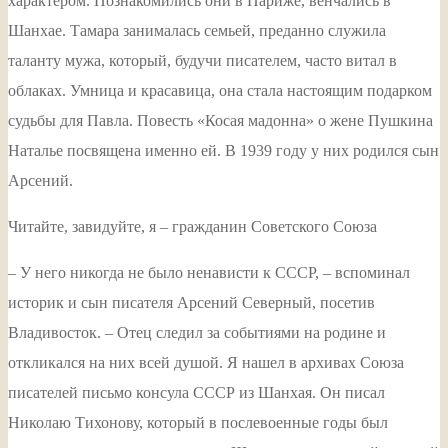
характером. Познакомились они в Париже, венчались в
Шанхае. Тамара занималась семьей, преданно служила
таланту мужа, который, будучи писателем, часто витал в
облаках. Умница и красавица, она стала настоящим подарком
судьбы для Павла. Повесть «Косая мадонна» о жене Пушкина
Наталье посвящена именно ей. В 1939 году у них родился сын
Арсений.
Читайте, завидуйте, я – гражданин Советского Союза
– У него никогда не было ненависти к СССР, – вспоминал
историк и сын писателя Арсений Северный, посетив
Владивосток. – Отец следил за событиями на родине и
откликался на них всей душой. Я нашел в архивах Союза
писателей письмо консула СССР из Шанхая. Он писал
Николаю Тихонову, который в послевоенные годы был