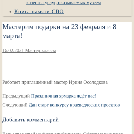
качества услуг, оказываемых музеем
Книга памяти СВО
Мастерим подарки на 23 февраля и 8
марта!
16.02.2021
Мастер-классы
Работает приглашённый мастер Ирина Осолодкова
Навигация
Предыдущая
Предыдущий
Праздничная ярмарка ждёт вас!
по
Следующая
запись:
Следующий
Дан старт конкурсу краеведческих проектов
записям
запись:
Добавить комментарий