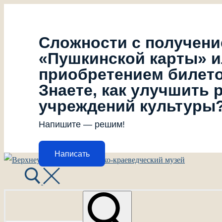
Сложности с получен
«Пушкинской карты» 
приобретением билет
Знаете, как улучшить 
учреждений культуры
Напишите — решим!
Написать
Перейти
Меню
Закрыть
к
содержимому
Найти: