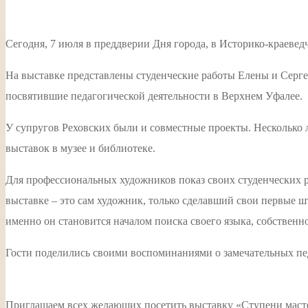
Сегодня, 7 июля в преддверии Дня города, в Историко-краевед
На выставке представлены студенческие работы Елены и Серге
посвятившие педагогической деятельности в Верхнем Уфалее.
У супругов Реховских были и совместные проекты. Несколько 
выставок в музее и библиотеке.
Для профессиональных художников показ своих студенческих ра
выставке – это сам художник, только сделавший свои первые ш
именно он становится началом поиска своего языка, собственно
Гости поделились своими воспоминаниями о замечательных пе
Приглашаем всех желающих посетить выставку «Ступени мастерс