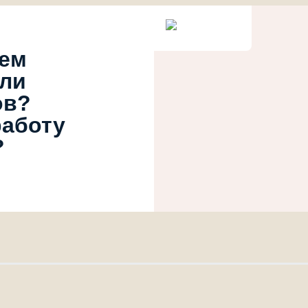
ием
или
ов?
работу
?