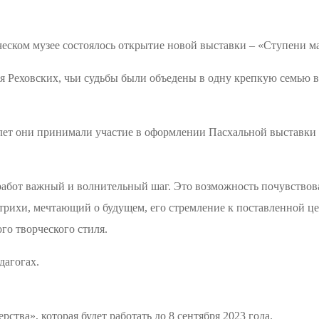
ческом музее состоялось открытие новой выставки – «Ступени ма
я Реховских, чьи судьбы были объедены в одну крепкую семью 
лет они принимали участие в оформлении Пасхальной выставки 
бот важный и волнительный шаг. Это возможность почувствовать
трихи, мечтающий о будущем, его стремление к поставленной це
го творческого стиля.
дагогах.
тва», которая будет работать до 8 сентября 2023 года.