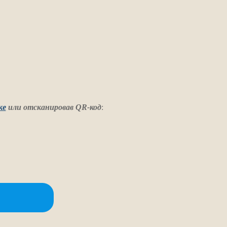
ке
или отсканировав QR-код
: