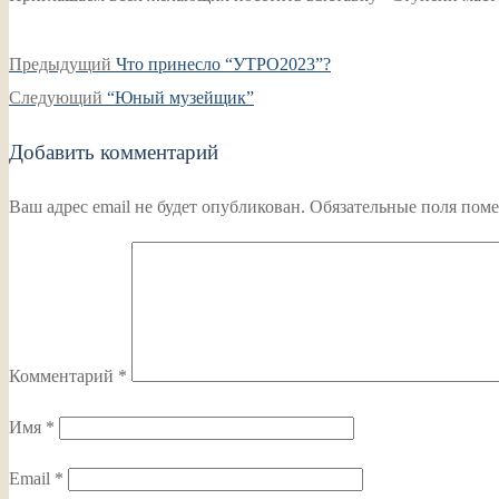
Навигация
Предыдущая
Предыдущий
Что принесло “УТРО2023”?
по
Следующая
запись:
Следующий
“Юный музейщик”
записям
запись:
Добавить комментарий
Ваш адрес email не будет опубликован.
Обязательные поля пом
Комментарий
*
Имя
*
Email
*