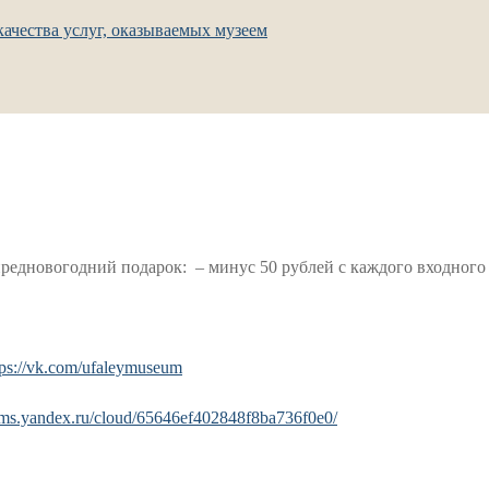
ачества услуг, оказываемых музеем
 предновогодний подарок: – минус 50 рублей с каждого входного
tps://vk.com/ufaleymuseum
orms.yandex.ru/cloud/65646ef402848f8ba736f0e0/