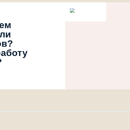
ием
или
ов?
работу
?