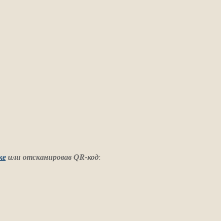
ке
или отсканировав QR-код
: