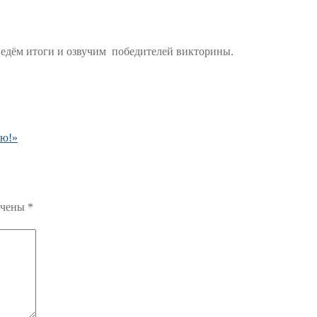
дведём итоги и озвучим победителей викторины.
аю!»
ечены
*