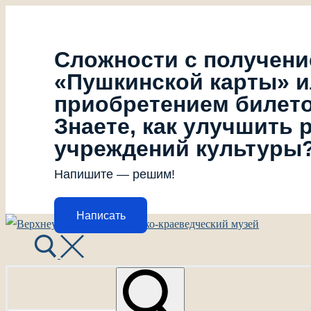
Сложности с получен
«Пушкинской карты» 
приобретением билет
Знаете, как улучшить 
учреждений культуры
Напишите — решим!
Написать
Перейти
Меню
Закрыть
к
содержимому
Найти: