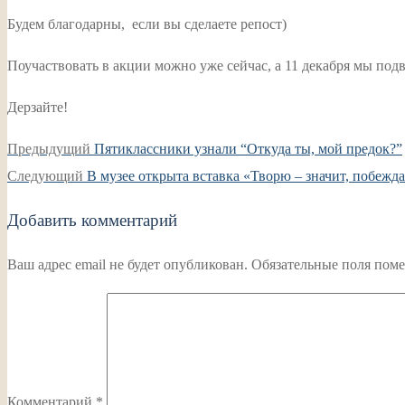
Будем благодарны, если вы сделаете репост)
Поучаствовать в акции можно уже сейчас, а 11 декабря мы по
Дерзайте!
Навигация
Предыдущая
Предыдущий
Пятиклассники узнали “Откуда ты, мой предок?”
по
Следующая
запись:
Следующий
В музее открыта вставка «Творю – значит, побежд
записям
запись:
Добавить комментарий
Ваш адрес email не будет опубликован.
Обязательные поля пом
Комментарий
*