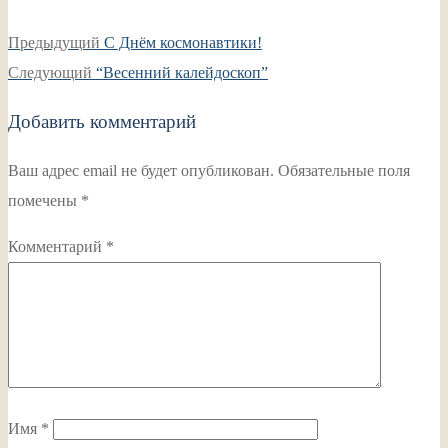
Навигация
Предыдущая
Предыдущий
С Днём космонавтики!
по
Следующая
запись:
Следующий
“Весенний калейдоскоп”
записям
запись:
Добавить комментарий
Ваш адрес email не будет опубликован.
Обязательные поля
помечены
*
Комментарий
*
Имя
*