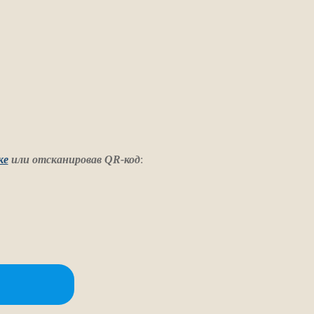
ке
или отсканировав QR-код
: