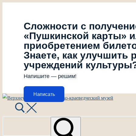
Сложности с получен
«Пушкинской карты» 
приобретением билет
Знаете, как улучшить 
учреждений культуры
Напишите — решим!
Написать
Перейти
Меню
Закрыть
к
содержимому
Найти: