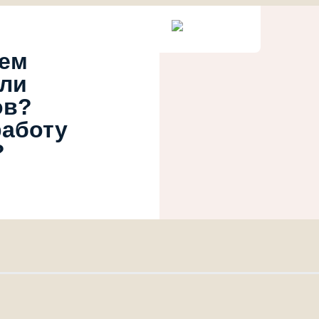
ием
или
ов?
работу
?