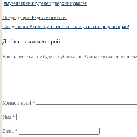
#музейверхнийуфалей
#
верхнийуфалей
Навигация
Предыдущая
Предыдущий
Радостная весть!
по
Следующая
запись:
Следующий
Время путешествовать и узнавать родной край!
записям
запись:
Добавить комментарий
Ваш адрес email не будет опубликован.
Обязательные поля пом
Комментарий
*
Имя
*
Email
*