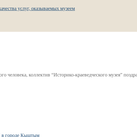
ачества услуг, оказываемых музеем
о человека, коллектив “Историко-краеведческого музея” поздр
” в городе Кыштым