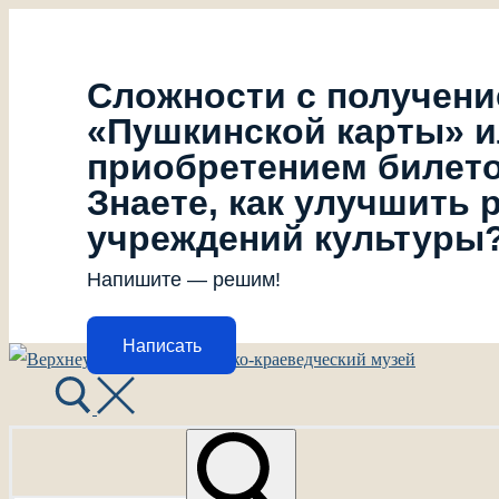
Сложности с получен
«Пушкинской карты» 
приобретением билет
Знаете, как улучшить 
учреждений культуры
Напишите — решим!
Написать
Перейти
Меню
Закрыть
к
содержимому
Найти: