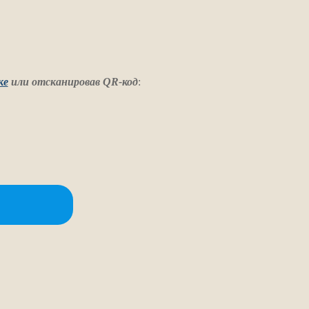
ке
или отсканировав QR-код
: