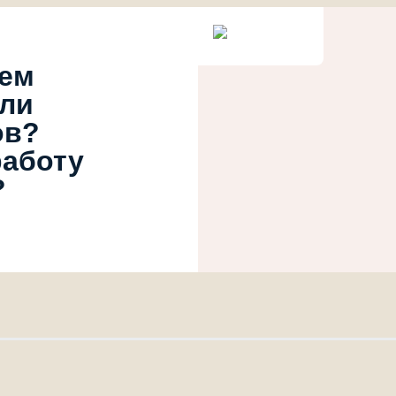
ием
или
ов?
работу
?