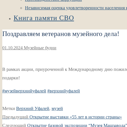
Независимая оценка удовлетворенности населения к
Книга памяти СВО
Поздравляем ветеранов музейного дела!
01.10.2024
Музейные будни
В рамках акции, приуроченной к Международному дню пожилог
подарки!
#музейверхнийуфалей
#верхнийуфалей
Метки
Верхний Уфалей
,
музей
Навигация
Предыдущая
Предыдущий
Открытие выставки «55 лет в истории страны»
по
Следующая
запись:
Следующий
Открытие базовой экспозиции “Музея Машзавода