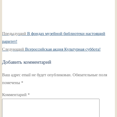
Навигация
Предыдущая
Предыдущий
В фондах музейной библиотеки настоящий
по
запись:
раритет!
записям
Следующая
Следующий
Всероссийская акция Культурная суббота!
запись:
Добавить комментарий
Ваш адрес email не будет опубликован.
Обязательные поля
помечены
*
Комментарий
*