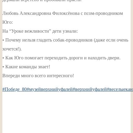
Любовь Александровна Филоксёнова с псом-проводником
Юго:
На “Уроке вежливости” дети узнали:
• Почему нельзя гладить собак-проводников (даже если очень
хочется!).
• Как Юго помогает переходить дороги и находить двери.
• Какие команды знает!
Впереди много всего интересного!
#Победе_80
#музейверхнийуфалей
#верхнийуфалей
#веселыекан