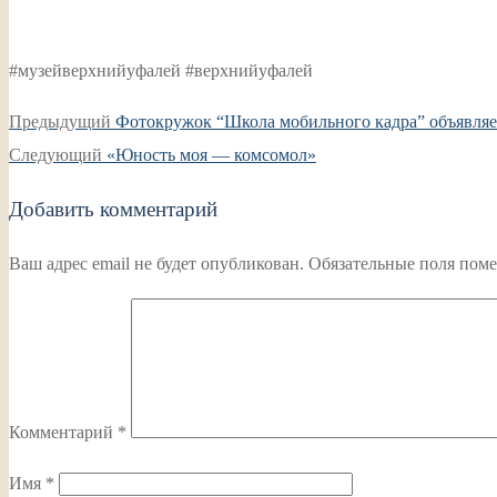
#музейверхнийуфалей #верхнийуфалей
Навигация
Предыдущая
Предыдущий
Фотокружок “Школа мобильного кадра” объявляе
по
Следующая
запись:
Следующий
«Юность моя — комсомол»
записям
запись:
Добавить комментарий
Ваш адрес email не будет опубликован.
Обязательные поля пом
Комментарий
*
Имя
*