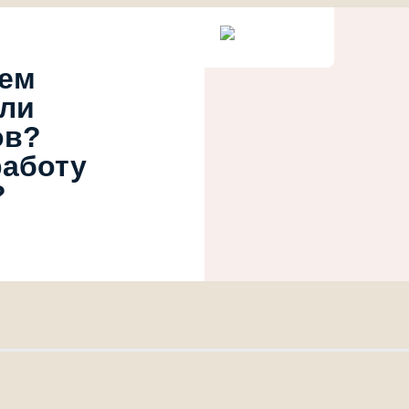
ием
или
ов?
работу
?