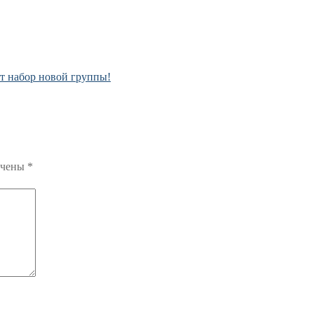
т набор новой группы!
ечены
*