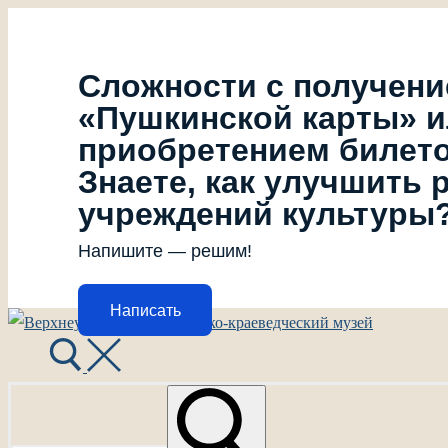
Сложности с получен
«Пушкинской карты» 
приобретением билет
Знаете, как улучшить 
учреждений культуры
Напишите — решим!
Написать
Перейти
Меню
Закрыть
к
содержимому
Найти: