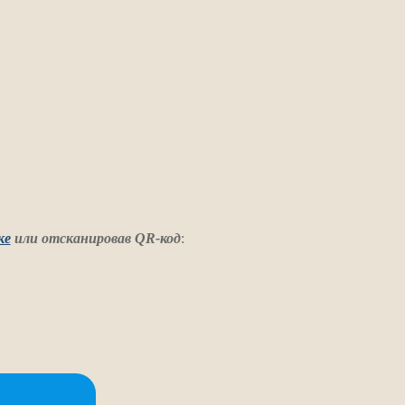
ке
или отсканировав QR-код
: