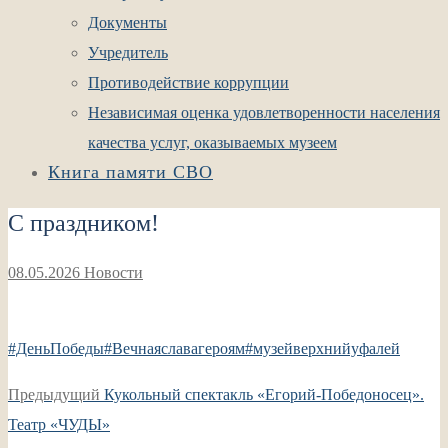
Документы
Учредитель
Противодействие коррупции
Независимая оценка удовлетворенности населения
качества услуг, оказываемых музеем
Книга памяти СВО
С праздником!
08.05.2026
Новости
#ДеньПобеды
#Вечнаяславагероям
#музейверхнийуфалей
Навигация
Предыдущая
Предыдущий
Кукольный спектакль «Егорий-Победоносец».
по
запись:
Театр «ЧУДЫ»