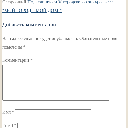
по
Следующая
запись:
Следующий
Подвели итоги V городского конкурса эссе
записям
запись:
“МОЙ ГОРОД – МОЙ ДОМ!”
Добавить комментарий
Ваш адрес email не будет опубликован.
Обязательные поля
помечены
*
Комментарий
*
Имя
*
Email
*