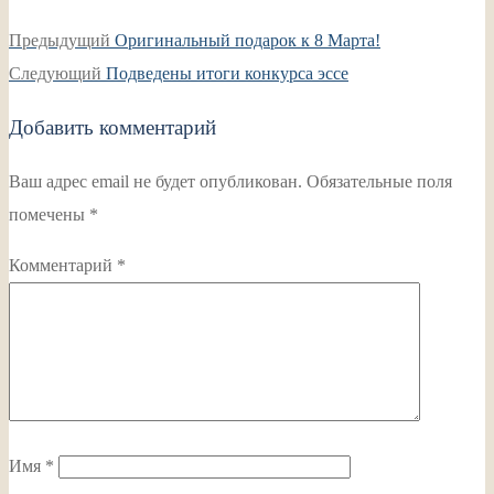
Навигация
Предыдущая
Предыдущий
Оригинальный подарок к 8 Марта!
по
Следующая
запись:
Следующий
Подведены итоги конкурса эссе
записям
запись:
Добавить комментарий
Ваш адрес email не будет опубликован.
Обязательные поля
помечены
*
Комментарий
*
Имя
*