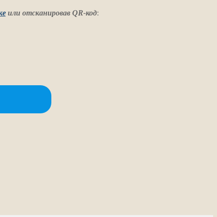
ке
или отсканировав QR-код
: