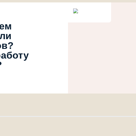
ием
или
ов?
работу
?