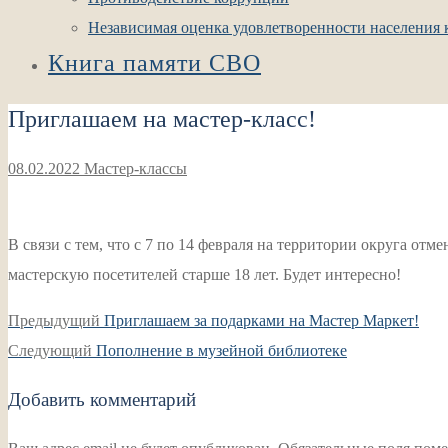
Независимая оценка удовлетворенности населения к
Книга памяти СВО
Приглашаем на мастер-класс!
08.02.2022
Мастер-классы
В связи с тем, что с 7 по 14 февраля на территории округа о
мастерскую посетителей старше 18 лет. Будет интересно!
Навигация
Предыдущая
Предыдущий
Приглашаем за подарками на Мастер Маркет!
по
Следующая
запись:
Следующий
Пополнение в музейной библиотеке
записям
запись:
Добавить комментарий