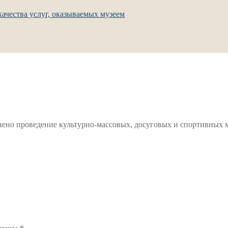
ачества услуг, оказываемых музеем
тменено проведение культурно-массовых, досуговых и спортивны