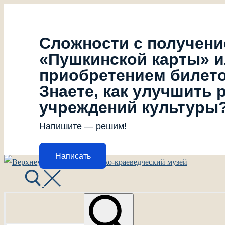
Сложности с получен
«Пушкинской карты» 
приобретением билет
Знаете, как улучшить 
учреждений культуры
Напишите — решим!
Написать
Перейти
Меню
Закрыть
к
содержимому
Найти: