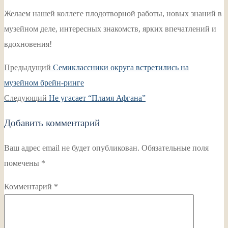
Желаем нашей коллеге плодотворной работы, новых знаний в
музейном деле, интересных знакомств, ярких впечатлений и
вдохновения!
Навигация
Предыдущая
Предыдущий
Семиклассники округа встретились на
по
запись:
музейном брейн-ринге
записям
Следующая
Следующий
Не угасает “Пламя Афгана”
запись:
Добавить комментарий
Ваш адрес email не будет опубликован.
Обязательные поля
помечены
*
Комментарий
*