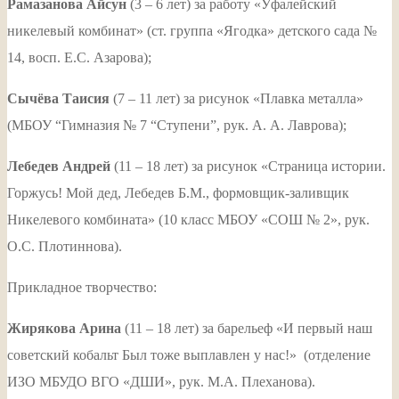
Рамазанова Айсун
(3 – 6 лет) за работу «Уфалейский
никелевый комбинат» (ст. группа «Ягодка» детского сада №
14, восп. Е.С. Азарова);
Сычёва Таисия
(7 – 11 лет) за рисунок «Плавка металла»
(МБОУ “Гимназия № 7 “Ступени”, рук. А. А. Лаврова);
Лебедев Андрей
(11 – 18 лет) за рисунок «Страница истории.
Горжусь! Мой дед, Лебедев Б.М., формовщик-заливщик
Никелевого комбината» (10 класс МБОУ «СОШ № 2», рук.
О.С. Плотиннова).
Прикладное творчество:
Жирякова Арина
(11 – 18 лет) за барельеф «И первый наш
советский кобальт Был тоже выплавлен у нас!» (отделение
ИЗО МБУДО ВГО «ДШИ», рук. М.А. Плеханова).