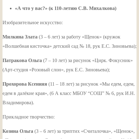
«А что у вас?» (к 110-летию С.В. Михалкова)
Изобразительное искусство:
Милкина Злата
(3 – 6 лет) за работу «Щенок» (кружок
«Волшебная кисточка» детский сад № 18, рук Е.С. Зиновьева);
Патракова Ольга
(7 – 10 лет) за рисунок «Цирк. Фокусник»
(Арт-студия «Розовый слон», рук Е.С. Зиновьева);
Прохорова Ксенияя
(11 – 18 лет) за рисунок «Мы едем, едем,
едем в далёкие края», (6 А класс МБОУ “СОШ” № 6, рук И.Н.
Владимирова).
Прикладное творчество:
Козина Ольга
(3 – 6 лет) за триптих «Считалочка», «Щенок»,