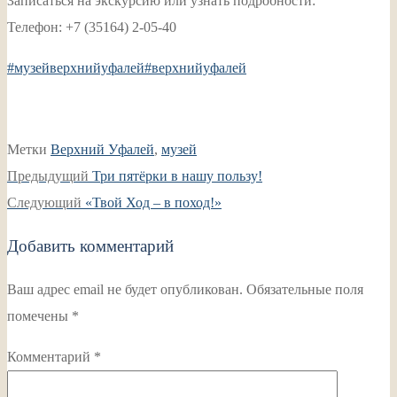
Записаться на экскурсию или узнать подробности:
Телефон: +7 (35164) 2-05-40
#музейверхнийуфалей
#верхнийуфалей
Метки
Верхний Уфалей
,
музей
Навигация
Предыдущая
Предыдущий
Три пятёрки в нашу пользу!
по
Следующая
запись:
Следующий
«Твой Ход – в поход!»
записям
запись:
Добавить комментарий
Ваш адрес email не будет опубликован.
Обязательные поля
помечены
*
Комментарий
*