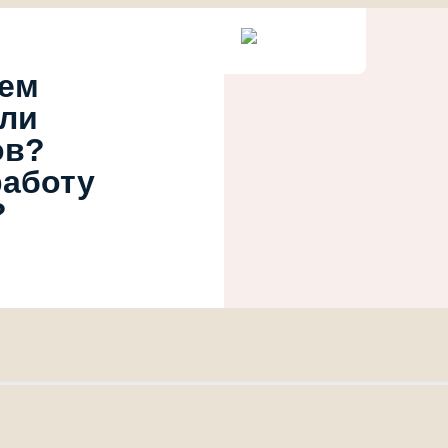
ием
или
ов?
работу
?