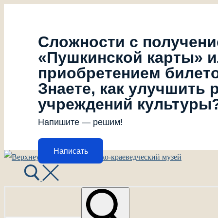
Сложности с получен
«Пушкинской карты» 
приобретением билет
Знаете, как улучшить 
учреждений культуры
Напишите — решим!
Написать
Перейти
Меню
Закрыть
к
содержимому
Найти: