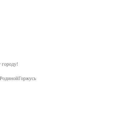
 городу!
РодинойГоржусь