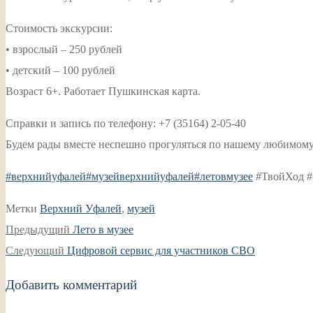
Стоимость экскурсии:
• взрослый – 250 рублей
• детский – 100 рублей
Возраст 6+. Работает Пушкинская карта.
Справки и запись по телефону: +7 (35164) 2-05-40
Будем рады вместе неспешно прогуляться по нашему любимому
#верхнийуфалей
#музейверхнийуфалей
#летовмузее
#ТвойХод #
Метки
Верхний Уфалей
,
музей
Навигация
Предыдущая
Предыдущий
Лето в музее
по
Следующая
запись:
Следующий
Цифровой сервис для участников СВО
записям
запись:
Добавить комментарий