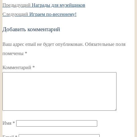
Навигация
Предыдущая
Предыдущий
Награды для музейщиков
по
Следующая
запись:
Следующий
Играем по-весеннему!
записям
запись:
Добавить комментарий
Ваш адрес email не будет опубликован.
Обязательные поля
помечены
*
Комментарий
*
Имя
*